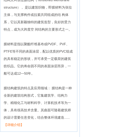
结构又叫张拉膜结构（Tensioned Membrane
structure）， 是以建筑织物，即膜材料为张拉
主体，与支撑构件或拉索共同组成的结 构体
系，它以其新颖独特的建筑造型，良好的受力
特点，成为大跨度空 间结构的主要形式之一。
膜材料是指以聚酯纤维基布或PVDF、PVF、
PTFE等不同的表面涂层，配以优质的PVC组成
的具有稳定的形状，并可承受一定载荷的建筑
纺织品。它的寿命因不同的表面涂层而异，一
般可达成12—50年。
膜结构建筑的特点及应用领域： 膜结构是一种
全新的建筑结构形式，它集建筑学、结构力
学、精细化工与材料科学、计算机技术等为一
体，具有很高技术含量。其曲面可随着建筑师
的设计需要任意变化，结合整体环境建造......
【详细介绍】