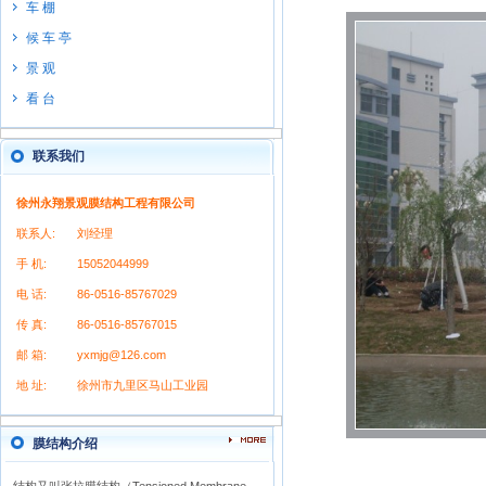
车 棚
候 车 亭
景 观
看 台
联系我们
徐州永翔景观膜结构工程有限公司
联系人:
刘经理
手 机:
15052044999
电 话:
86-0516-85767029
传 真:
86-0516-85767015
邮 箱:
yxmjg@126.com
地 址:
徐州市九里区马山工业园
膜结构介绍