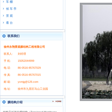
车 棚
候 车 亭
景 观
看 台
联系我们
徐州永翔景观膜结构工程有限公司
联系人:
刘经理
手 机:
15052044999
电 话:
86-0516-85767029
传 真:
86-0516-85767015
邮 箱:
yxmjg@126.com
地 址:
徐州市九里区马山工业园
膜结构介绍