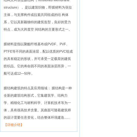
结构又叫张拉膜结构（Tensioned Membrane
structure）， 是以建筑织物，即膜材料为张拉
主体，与支撑构件或拉索共同组成的结 构体
系，它以其新颖独特的建筑造型，良好的受力
特点，成为大跨度空 间结构的主要形式之一。
膜材料是指以聚酯纤维基布或PVDF、PVF、
PTFE等不同的表面涂层，配以优质的PVC组成
的具有稳定的形状，并可承受一定载荷的建筑
纺织品。它的寿命因不同的表面涂层而异，一
般可达成12—50年。
膜结构建筑的特点及应用领域： 膜结构是一种
全新的建筑结构形式，它集建筑学、结构力
学、精细化工与材料科学、计算机技术等为一
体，具有很高技术含量。其曲面可随着建筑师
的设计需要任意变化，结合整体环境建造......
【详细介绍】