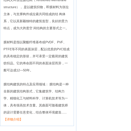
结构又叫张拉膜结构（Tensioned Membrane
structure）， 是以建筑织物，即膜材料为张拉
主体，与支撑构件或拉索共同组成的结 构体
系，它以其新颖独特的建筑造型，良好的受力
特点，成为大跨度空 间结构的主要形式之一。
膜材料是指以聚酯纤维基布或PVDF、PVF、
PTFE等不同的表面涂层，配以优质的PVC组成
的具有稳定的形状，并可承受一定载荷的建筑
纺织品。它的寿命因不同的表面涂层而异，一
般可达成12—50年。
膜结构建筑的特点及应用领域： 膜结构是一种
全新的建筑结构形式，它集建筑学、结构力
学、精细化工与材料科学、计算机技术等为一
体，具有很高技术含量。其曲面可随着建筑师
的设计需要任意变化，结合整体环境建造......
【详细介绍】