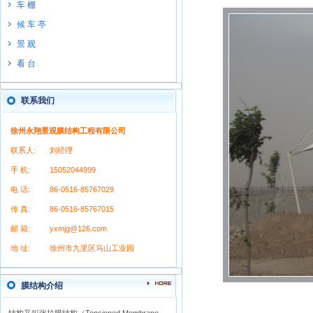
车 棚
候 车 亭
景 观
看 台
联系我们
徐州永翔景观膜结构工程有限公司
联系人:
刘经理
手 机:
15052044999
电 话:
86-0516-85767029
传 真:
86-0516-85767015
邮 箱:
yxmjg@126.com
地 址:
徐州市九里区马山工业园
膜结构介绍