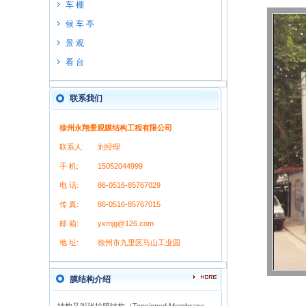
车 棚
候 车 亭
景 观
看 台
联系我们
徐州永翔景观膜结构工程有限公司
联系人:
刘经理
手 机:
15052044999
电 话:
86-0516-85767029
传 真:
86-0516-85767015
邮 箱:
yxmjg@126.com
地 址:
徐州市九里区马山工业园
膜结构介绍