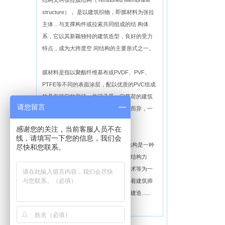
结构又叫张拉膜结构（Tensioned Membrane
structure）， 是以建筑织物，即膜材料为张拉
主体，与支撑构件或拉索共同组成的结 构体
系，它以其新颖独特的建筑造型，良好的受力
特点，成为大跨度空 间结构的主要形式之一。
膜材料是指以聚酯纤维基布或PVDF、PVF、
PTFE等不同的表面涂层，配以优质的PVC组成
的具有稳定的形状，并可承受一定载荷的建筑
请您留言
纺织品。它的寿命因不同的表面涂层而异，一
般可达成12—50年。
感谢您的关注，当前客服人员不在
线，请填写一下您的信息，我们会
膜结构建筑的特点及应用领域： 膜结构是一种
尽快和您联系。
全新的建筑结构形式，它集建筑学、结构力
学、精细化工与材料科学、计算机技术等为一
体，具有很高技术含量。其曲面可随着建筑师
的设计需要任意变化，结合整体环境建造......
【详细介绍】