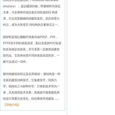
结构又叫张拉膜结构（Tensioned Membrane
structure）， 是以建筑织物，即膜材料为张拉
主体，与支撑构件或拉索共同组成的结 构体
系，它以其新颖独特的建筑造型，良好的受力
特点，成为大跨度空 间结构的主要形式之一。
膜材料是指以聚酯纤维基布或PVDF、PVF、
PTFE等不同的表面涂层，配以优质的PVC组成
的具有稳定的形状，并可承受一定载荷的建筑
纺织品。它的寿命因不同的表面涂层而异，一
般可达成12—50年。
膜结构建筑的特点及应用领域： 膜结构是一种
全新的建筑结构形式，它集建筑学、结构力
学、精细化工与材料科学、计算机技术等为一
体，具有很高技术含量。其曲面可随着建筑师
的设计需要任意变化，结合整体环境建造......
【详细介绍】