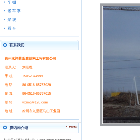
车 棚
候 车 亭
景 观
看 台
联系我们
徐州永翔景观膜结构工程有限公司
联系人:
刘经理
手 机:
15052044999
电 话:
86-0516-85767029
传 真:
86-0516-85767015
邮 箱:
yxmjg@126.com
地 址:
徐州市九里区马山工业园
膜结构介绍