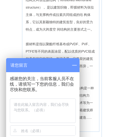
结构又叫张拉膜结构（Tensioned Membrane
structure）， 是以建筑织物，即膜材料为张拉
主体，与支撑构件或拉索共同组成的结 构体
系，它以其新颖独特的建筑造型，良好的受力
特点，成为大跨度空 间结构的主要形式之一。
膜材料是指以聚酯纤维基布或PVDF、PVF、
PTFE等不同的表面涂层，配以优质的PVC组成
的具有稳定的形状，并可承受一定载荷的建筑
请您留言
纺织品。它的寿命因不同的表面涂层而异，一
般可达成12—50年。
感谢您的关注，当前客服人员不在
线，请填写一下您的信息，我们会
膜结构建筑的特点及应用领域： 膜结构是一种
尽快和您联系。
全新的建筑结构形式，它集建筑学、结构力
学、精细化工与材料科学、计算机技术等为一
体，具有很高技术含量。其曲面可随着建筑师
的设计需要任意变化，结合整体环境建造......
【详细介绍】