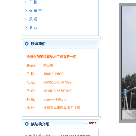
车 棚
候 车 亭
景 观
看 台
联系我们
徐州永翔景观膜结构工程有限公司
联系人:
刘经理
手 机:
15052044999
电 话:
86-0516-85767029
传 真:
86-0516-85767015
邮 箱:
yxmjg@126.com
地 址:
徐州市九里区马山工业园
膜结构介绍