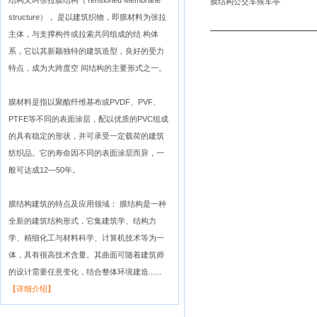
结构又叫张拉膜结构（Tensioned Membrane
膜结构公交车候车亭
structure）， 是以建筑织物，即膜材料为张拉
主体，与支撑构件或拉索共同组成的结 构体
系，它以其新颖独特的建筑造型，良好的受力
特点，成为大跨度空 间结构的主要形式之一。
膜材料是指以聚酯纤维基布或PVDF、PVF、
PTFE等不同的表面涂层，配以优质的PVC组成
的具有稳定的形状，并可承受一定载荷的建筑
纺织品。它的寿命因不同的表面涂层而异，一
般可达成12—50年。
膜结构建筑的特点及应用领域： 膜结构是一种
全新的建筑结构形式，它集建筑学、结构力
学、精细化工与材料科学、计算机技术等为一
体，具有很高技术含量。其曲面可随着建筑师
的设计需要任意变化，结合整体环境建造......
【详细介绍】