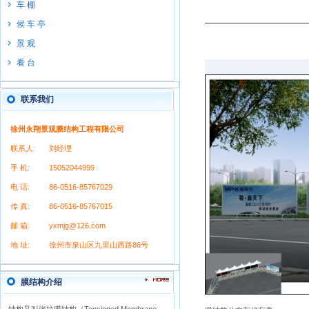
车 棚
候 车 亭
景 观
看 台
联系我们
徐州永翔景观膜结构工程有限公司
联系人:
刘经理
手 机:
15052044999
电 话:
86-0516-85767029
传 真:
86-0516-85767015
邮 箱:
yxmjg@126.com
地 址:
徐州市泉山区九里山西路86号
膜结构介绍