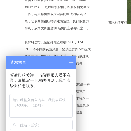
结构又叫张拉膜结构（Tensioned Membrane
structure）， 是以建筑织物，即膜材料为张拉
主体，与支撑构件或拉索共同组成的结 构体
系，它以其新颖独特的建筑造型，良好的受力
膜结构停车棚
特点，成为大跨度空 间结构的主要形式之一。
膜材料是指以聚酯纤维基布或PVDF、PVF、
PTFE等不同的表面涂层，配以优质的PVC组成
的具有稳定的形状，并可承受一定载荷的建筑
请您留言
纺织品。它的寿命因不同的表面涂层而异，一
般可达成12—50年。
感谢您的关注，当前客服人员不在
线，请填写一下您的信息，我们会
膜结构建筑的特点及应用领域： 膜结构是一种
尽快和您联系。
全新的建筑结构形式，它集建筑学、结构力
学、精细化工与材料科学、计算机技术等为一
体，具有很高技术含量。其曲面可随着建筑师
的设计需要任意变化，结合整体环境建造......
【详细介绍】