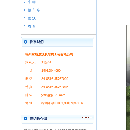
车 棚
候 车 亭
景 观
看 台
联系我们
徐州永翔景观膜结构工程有限公司
联系人:
刘经理
手 机:
15052044999
电 话:
86-0516-85767029
传 真:
86-0516-85767015
邮 箱:
yxmjg@126.com
地 址:
徐州市泉山区九里山西路86号
膜结构介绍