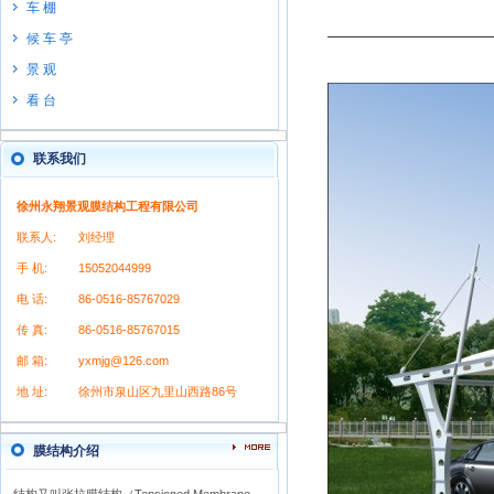
车 棚
候 车 亭
景 观
看 台
联系我们
徐州永翔景观膜结构工程有限公司
联系人:
刘经理
手 机:
15052044999
电 话:
86-0516-85767029
传 真:
86-0516-85767015
邮 箱:
yxmjg@126.com
地 址:
徐州市泉山区九里山西路86号
膜结构介绍