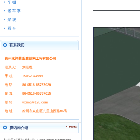
车 棚
候 车 亭
景 观
看 台
联系我们
徐州永翔景观膜结构工程有限公司
联系人:
刘经理
手 机:
15052044999
电 话:
86-0516-85767029
传 真:
86-0516-85767015
邮 箱:
yxmjg@126.com
地 址:
徐州市泉山区九里山西路86号
膜结构介绍