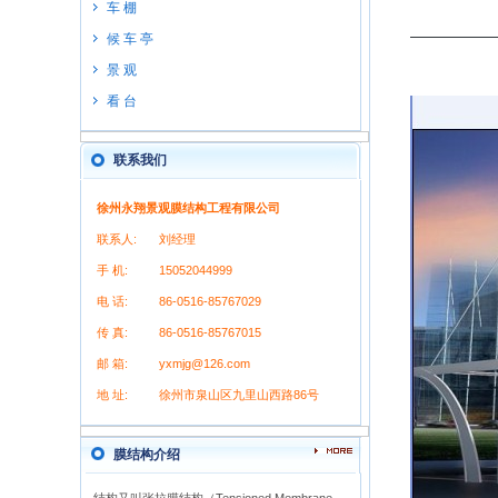
车 棚
候 车 亭
景 观
看 台
联系我们
徐州永翔景观膜结构工程有限公司
联系人:
刘经理
手 机:
15052044999
电 话:
86-0516-85767029
传 真:
86-0516-85767015
邮 箱:
yxmjg@126.com
地 址:
徐州市泉山区九里山西路86号
膜结构介绍