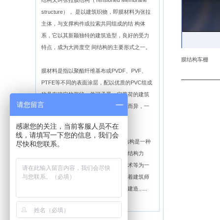
结构又叫张拉膜结构（Tensioned Membrane
structure）， 是以建筑织物，即膜材料为张拉
主体，与支撑构件或拉索共同组成的结 构体
系，它以其新颖独特的建筑造型，良好的受力
特点，成为大跨度空 间结构的主要形式之一。
膜结构车棚
膜材料是指以聚酯纤维基布或PVDF、PVF、
PTFE等不同的表面涂层，配以优质的PVC组成
的具有稳定的形状，并可承受一定载荷的建筑
请您留言
纺织品。它的寿命因不同的表面涂层而异，一
般可达成12—50年。
感谢您的关注，当前客服人员不在
线，请填写一下您的信息，我们会
膜结构建筑的特点及应用领域： 膜结构是一种
尽快和您联系。
全新的建筑结构形式，它集建筑学、结构力
学、精细化工与材料科学、计算机技术等为一
体，具有很高技术含量。其曲面可随着建筑师
的设计需要任意变化，结合整体环境建造......
【详细介绍】