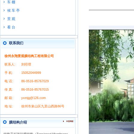
车 棚
候 车 亭
景 观
看 台
联系我们
徐州永翔景观膜结构工程有限公司
联系人:
刘经理
手 机:
15052044999
电 话:
86-0516-85767029
传 真:
86-0516-85767015
邮 箱:
yxmjg@126.com
地 址:
徐州市泉山区九里山西路86号
膜结构介绍