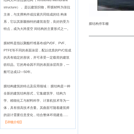
结构又叫张拉膜结构（Tensioned Membrane
structure）， 是以建筑织物，即膜材料为张拉
主体，与支撑构件或拉索共同组成的结 构体
系，它以其新颖独特的建筑造型，良好的受力
膜结构停车棚
特点，成为大跨度空 间结构的主要形式之一。
膜材料是指以聚酯纤维基布或PVDF、PVF、
PTFE等不同的表面涂层，配以优质的PVC组成
的具有稳定的形状，并可承受一定载荷的建筑
纺织品。它的寿命因不同的表面涂层而异，一
般可达成12—50年。
膜结构建筑的特点及应用领域： 膜结构是一种
全新的建筑结构形式，它集建筑学、结构力
学、精细化工与材料科学、计算机技术等为一
体，具有很高技术含量。其曲面可随着建筑师
的设计需要任意变化，结合整体环境建造......
【详细介绍】