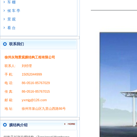
车 棚
候 车 亭
景 观
看 台
联系我们
徐州永翔景观膜结构工程有限公司
联系人:
刘经理
手 机:
15052044999
电 话:
86-0516-85767029
传 真:
86-0516-85767015
邮 箱:
yxmjg@126.com
地 址:
徐州市泉山区九里山西路86号
膜结构介绍