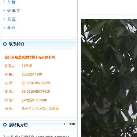
车 棚
候 车 亭
景 观
看 台
联系我们
徐州永翔景观膜结构工程有限公司
联系人:
刘经理
手 机:
15052044999
电 话:
86-0516-85767029
传 真:
86-0516-85767015
邮 箱:
yxmjg@126.com
地 址:
徐州市九里区马山工业园
膜结构介绍