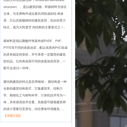
结构又叫张拉膜结构（Tensioned Membrane
structure）， 是以建筑织物，即膜材料为张拉
主体，与支撑构件或拉索共同组成的结 构体
系，它以其新颖独特的建筑造型，良好的受力
特点，成为大跨度空 间结构的主要形式之一。
膜材料是指以聚酯纤维基布或PVDF、PVF、
PTFE等不同的表面涂层，配以优质的PVC组成
的具有稳定的形状，并可承受一定载荷的建筑
纺织品。它的寿命因不同的表面涂层而异，一
般可达成12—50年。
膜结构建筑的特点及应用领域： 膜结构是一种
全新的建筑结构形式，它集建筑学、结构力
学、精细化工与材料科学、计算机技术等为一
体，具有很高技术含量。其曲面可随着建筑师
的设计需要任意变化，结合整体环境建造......
【详细介绍】