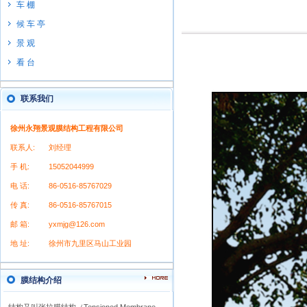
车 棚
候 车 亭
景 观
看 台
联系我们
徐州永翔景观膜结构工程有限公司
联系人:
刘经理
手 机:
15052044999
电 话:
86-0516-85767029
传 真:
86-0516-85767015
邮 箱:
yxmjg@126.com
地 址:
徐州市九里区马山工业园
膜结构介绍