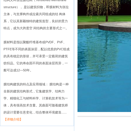
结构又叫张拉膜结构（Tensioned Membrane
structure）， 是以建筑织物，即膜材料为张拉
主体，与支撑构件或拉索共同组成的结 构体
系，它以其新颖独特的建筑造型，良好的受力
特点，成为大跨度空 间结构的主要形式之一。
膜材料是指以聚酯纤维基布或PVDF、PVF、
PTFE等不同的表面涂层，配以优质的PVC组成
的具有稳定的形状，并可承受一定载荷的建筑
纺织品。它的寿命因不同的表面涂层而异，一
般可达成12—50年。
膜结构建筑的特点及应用领域： 膜结构是一种
全新的建筑结构形式，它集建筑学、结构力
学、精细化工与材料科学、计算机技术等为一
体，具有很高技术含量。其曲面可随着建筑师
的设计需要任意变化，结合整体环境建造......
【详细介绍】