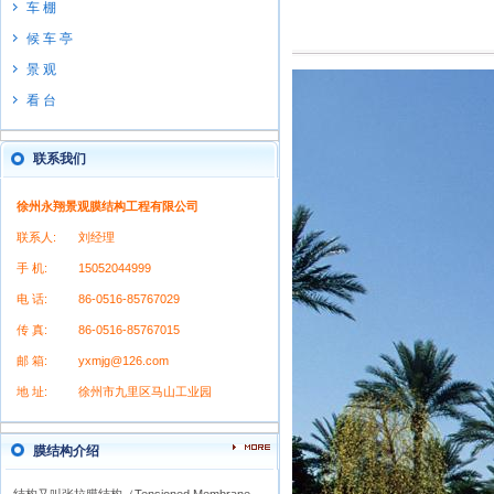
车 棚
候 车 亭
景 观
看 台
联系我们
徐州永翔景观膜结构工程有限公司
联系人:
刘经理
手 机:
15052044999
电 话:
86-0516-85767029
传 真:
86-0516-85767015
邮 箱:
yxmjg@126.com
地 址:
徐州市九里区马山工业园
膜结构介绍