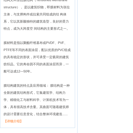
结构又叫张拉膜结构（Tensioned Membrane
structure）， 是以建筑织物，即膜材料为张拉
主体，与支撑构件或拉索共同组成的结 构体
系，它以其新颖独特的建筑造型，良好的受力
特点，成为大跨度空 间结构的主要形式之一。
膜材料是指以聚酯纤维基布或PVDF、PVF、
PTFE等不同的表面涂层，配以优质的PVC组成
的具有稳定的形状，并可承受一定载荷的建筑
纺织品。它的寿命因不同的表面涂层而异，一
般可达成12—50年。
膜结构建筑的特点及应用领域： 膜结构是一种
全新的建筑结构形式，它集建筑学、结构力
学、精细化工与材料科学、计算机技术等为一
体，具有很高技术含量。其曲面可随着建筑师
的设计需要任意变化，结合整体环境建造......
【详细介绍】