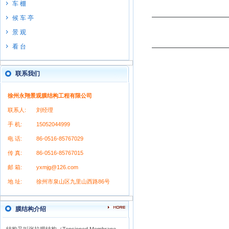
车 棚
候 车 亭
景 观
看 台
联系我们
徐州永翔景观膜结构工程有限公司
联系人:
刘经理
手 机:
15052044999
电 话:
86-0516-85767029
传 真:
86-0516-85767015
邮 箱:
yxmjg@126.com
地 址:
徐州市泉山区九里山西路86号
膜结构介绍