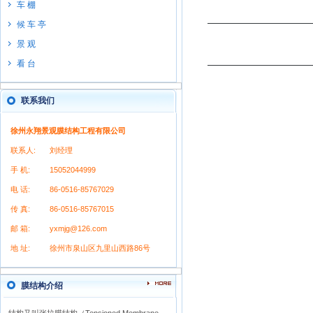
车 棚
候 车 亭
景 观
看 台
联系我们
徐州永翔景观膜结构工程有限公司
联系人:
刘经理
手 机:
15052044999
电 话:
86-0516-85767029
传 真:
86-0516-85767015
邮 箱:
yxmjg@126.com
地 址:
徐州市泉山区九里山西路86号
膜结构介绍