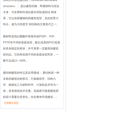
结构又叫张拉膜结构（Tensioned Membrane
structure）， 是以建筑织物，即膜材料为张拉
主体，与支撑构件或拉索共同组成的结 构体
系，它以其新颖独特的建筑造型，良好的受力
特点，成为大跨度空 间结构的主要形式之一。
膜材料是指以聚酯纤维基布或PVDF、PVF、
PTFE等不同的表面涂层，配以优质的PVC组成
的具有稳定的形状，并可承受一定载荷的建筑
纺织品。它的寿命因不同的表面涂层而异，一
般可达成12—50年。
膜结构建筑的特点及应用领域： 膜结构是一种
全新的建筑结构形式，它集建筑学、结构力
学、精细化工与材料科学、计算机技术等为一
体，具有很高技术含量。其曲面可随着建筑师
的设计需要任意变化，结合整体环境建造......
【详细介绍】