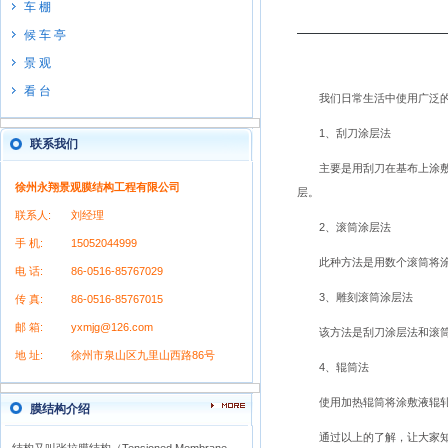
车 棚
候 车 亭
景 观
看 台
我们日常生活中使用广泛
1、刮刀涂层法
联系我们
主要是用刮刀在基布上涂敷一
徐州永翔景观膜结构工程有限公司
层。
联系人:
刘经理
2、滚筒涂层法
手 机:
15052044999
此种方法是用数个滚筒将涂
电 话:
86-0516-85767029
3、雕刻滚筒涂层法
传 真:
86-0516-85767015
邮 箱:
yxmjg@126.com
该方法是刮刀涂层法和滚筒涂
地 址:
徐州市泉山区九里山西路86号
4、辊筒法
使用加热辊筒将涂敷液辊轧成
膜结构介绍
通过以上的了解，让大家知道