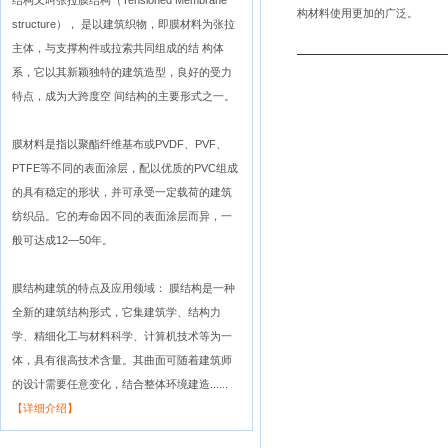
结构又叫张拉膜结构（Tensioned Membrane
构材料使用更加的广泛。
structure）， 是以建筑织物，即膜材料为张拉
主体，与支撑构件或拉索共同组成的结 构体
系，它以其新颖独特的建筑造型，良好的受力
特点，成为大跨度空 间结构的主要形式之一。
膜材料是指以聚酯纤维基布或PVDF、PVF、
PTFE等不同的表面涂层，配以优质的PVC组成
的具有稳定的形状，并可承受一定载荷的建筑
纺织品。它的寿命因不同的表面涂层而异，一
般可达成12—50年。
膜结构建筑的特点及应用领域： 膜结构是一种
全新的建筑结构形式，它集建筑学、结构力
学、精细化工与材料科学、计算机技术等为一
体，具有很高技术含量。其曲面可随着建筑师
的设计需要任意变化，结合整体环境建造......
【详细介绍】