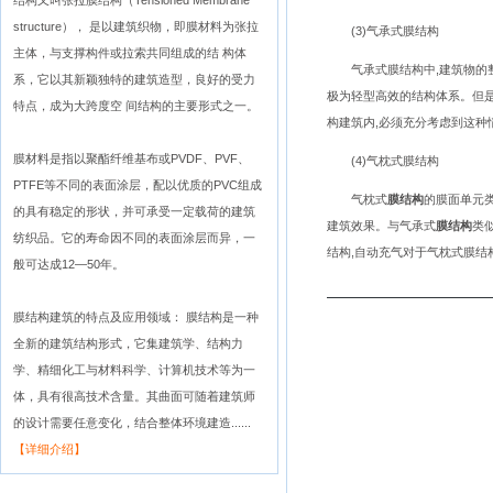
结构又叫张拉膜结构（Tensioned Membrane
structure）， 是以建筑织物，即膜材料为张拉
(3)气承式膜结构
主体，与支撑构件或拉索共同组成的结 构体
气承式膜结构中,建筑物的整
系，它以其新颖独特的建筑造型，良好的受力
极为轻型高效的结构体系。但是
特点，成为大跨度空 间结构的主要形式之一。
构建筑内,必须充分考虑到这种
膜材料是指以聚酯纤维基布或PVDF、PVF、
(4)气枕式膜结构
PTFE等不同的表面涂层，配以优质的PVC组成
气枕式
膜结构
的膜面单元类
的具有稳定的形状，并可承受一定载荷的建筑
建筑效果。与气承式
膜结构
类
纺织品。它的寿命因不同的表面涂层而异，一
结构,自动充气对于气枕式膜
般可达成12—50年。
膜结构建筑的特点及应用领域： 膜结构是一种
全新的建筑结构形式，它集建筑学、结构力
学、精细化工与材料科学、计算机技术等为一
体，具有很高技术含量。其曲面可随着建筑师
的设计需要任意变化，结合整体环境建造......
【详细介绍】