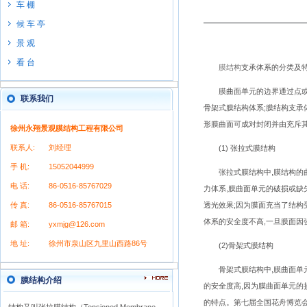
车 棚
候 车 亭
景 观
看 台
膜结构
支承体系的分类及
膜曲面单元的边界通过点或线
联系我们
骨架式膜结构体系;膜结构支承
形膜曲面可成对封闭并由充斥其
徐州永翔景观膜结构工程有限公司
联系人:
刘经理
(1) 张拉式膜结构
手 机:
15052044999
张拉式膜结构中,膜结构的曲
电 话:
86-0516-85767029
力体系,膜曲面单元的破损或缺
传 真:
86-0516-85767015
透光效果;因为膜面充当了结构
体系的安全度不高,一旦膜面因
邮 箱:
yxmjg@126.com
地 址:
徐州市泉山区九里山西路86号
(2)骨架式膜结构
骨架式膜结构中,膜曲面单元
膜结构介绍
的安全度高,因为膜曲面单元的
的特点。第七届全国花舟博览