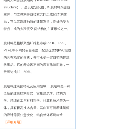
结构又叫张拉膜结构（Tensioned Membrane
structure）， 是以建筑织物，即膜材料为张拉
主体，与支撑构件或拉索共同组成的结 构体
系，它以其新颖独特的建筑造型，良好的受力
特点，成为大跨度空 间结构的主要形式之一。
膜材料是指以聚酯纤维基布或PVDF、PVF、
PTFE等不同的表面涂层，配以优质的PVC组成
的具有稳定的形状，并可承受一定载荷的建筑
纺织品。它的寿命因不同的表面涂层而异，一
般可达成12—50年。
膜结构建筑的特点及应用领域： 膜结构是一种
全新的建筑结构形式，它集建筑学、结构力
学、精细化工与材料科学、计算机技术等为一
体，具有很高技术含量。其曲面可随着建筑师
的设计需要任意变化，结合整体环境建造......
【详细介绍】