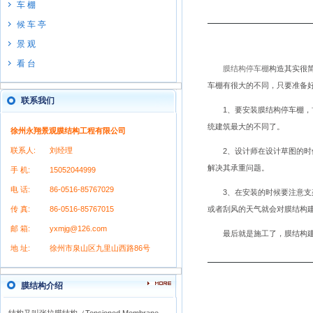
车 棚
候 车 亭
景 观
看 台
膜结构停车棚
构造其实很
车棚有很大的不同，只要准备
联系我们
1、要安装膜结构停车棚，首
统建筑最大的不同了。
徐州永翔景观膜结构工程有限公司
联系人:
刘经理
2、设计师在设计草图的时候
解决其承重问题。
手 机:
15052044999
电 话:
86-0516-85767029
3、在安装的时候要注意支架
传 真:
86-0516-85767015
或者刮风的天气就会对膜结构
邮 箱:
yxmjg@126.com
最后就是施工了，膜结构建筑
地 址:
徐州市泉山区九里山西路86号
膜结构介绍