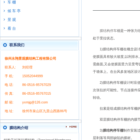
车 棚
候 车 亭
景 观
看 台
膜结构停车棚
是一种张力
处于受拉状态。
联系我们
1)膜结构停车棚在概念设计
使膜面具有较大坡度,以利排水
徐州永翔景观膜结构工程有限公司
需曲面,又会使膜面受力呈受弯
联系人:
刘经理
于墙体上。在台风多发地区设
手 机:
15052044999
2)膜结构停车棚设计时应使
电 话:
86-0516-85767029
次张拉的可能性。节点连接件应
传 真:
86-0516-85767015
转动。
邮 箱:
yxmjg@126.com
拉索是组成膜结构停车棚的重
地 址:
徐州市泉山区九里山西路86号
双层膜结构停车棚的内膜节点
膜结构介绍
3)
膜结构停车棚
制作安装
层剥落等局部缺陷的膜材。