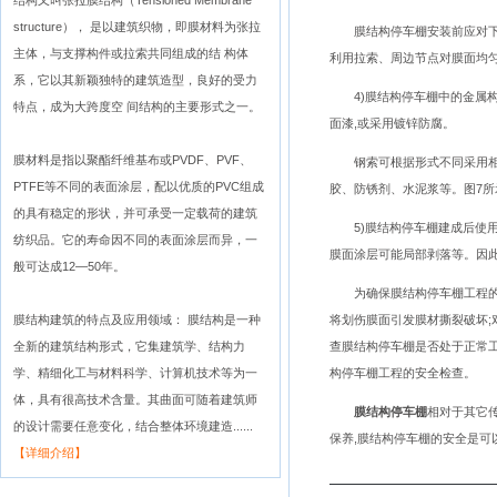
结构又叫张拉膜结构（Tensioned Membrane
structure）， 是以建筑织物，即膜材料为张拉
膜结构停车棚安装前应对下部
主体，与支撑构件或拉索共同组成的结 构体
利用拉索、周边节点对膜面均匀
系，它以其新颖独特的建筑造型，良好的受力
4)膜结构停车棚中的金属构
特点，成为大跨度空 间结构的主要形式之一。
面漆,或采用镀锌防腐。
膜材料是指以聚酯纤维基布或PVDF、PVF、
钢索可根据形式不同采用相应
PTFE等不同的表面涂层，配以优质的PVC组成
胶、防锈剂、水泥浆等。图7
的具有稳定的形状，并可承受一定载荷的建筑
5)膜结构停车棚建成后使用
纺织品。它的寿命因不同的表面涂层而异，一
膜面涂层可能局部剥落等。因此
般可达成12—50年。
为确保膜结构停车棚工程的正
膜结构建筑的特点及应用领域： 膜结构是一种
将划伤膜面引发膜材撕裂破坏;
全新的建筑结构形式，它集建筑学、结构力
查膜结构停车棚是否处于正常工
学、精细化工与材料科学、计算机技术等为一
构停车棚工程的安全检查。
体，具有很高技术含量。其曲面可随着建筑师
膜结构停车棚
相对于其它传
的设计需要任意变化，结合整体环境建造......
保养,膜结构停车棚的安全是可
【详细介绍】